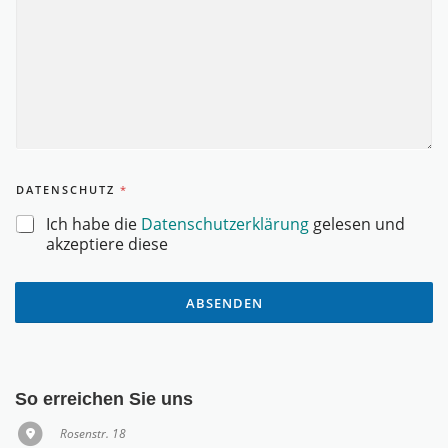
I
L
-
A
D
R
E
S
S
E
DATENSCHUTZ
*
*
Ich habe die
Datenschutzerklärung
gelesen und
akzeptiere diese
ABSENDEN
So erreichen Sie uns
Rosenstr. 18