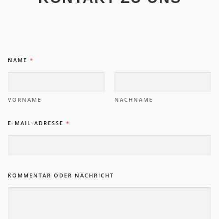
E
NAME
*
-
M
A
I
L
VORNAME
NACHNAME
-
A
E-MAIL-ADRESSE
*
D
R
E
S
S
E
KOMMENTAR ODER NACHRICHT
E
-
M
A